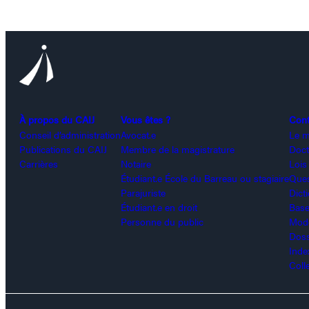
À propos du CAIJ
Vous êtes ?
Con
Conseil d’administration
Avocat.e
Le m
Publications du CAIJ
Membre de la magistrature
Doct
Carrières
Notaire
Lois
Étudiant.e École du Barreau ou stagiaire
Ques
Parajuriste
Dict
Étudiant.e en droit
Base
Personne du public
Modè
Doss
Inde
Coll