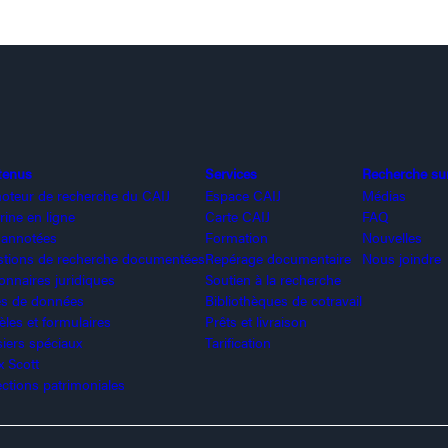
tenus
Services
Recherche sur 
oteur de recherche du CAIJ
Espace CAIJ
Médias
rine en ligne
Carte CAIJ
FAQ
 annotées
Formation
Nouvelles
tions de recherche documentées
Repérage documentaire
Nous joindre
ionnaires juridiques
Soutien à la recherche
s de données
Bibliothèques de cotravail
les et formulaires
Prêts et livraison
iers spéciaux
Tarification
x Scott
ections patrimoniales