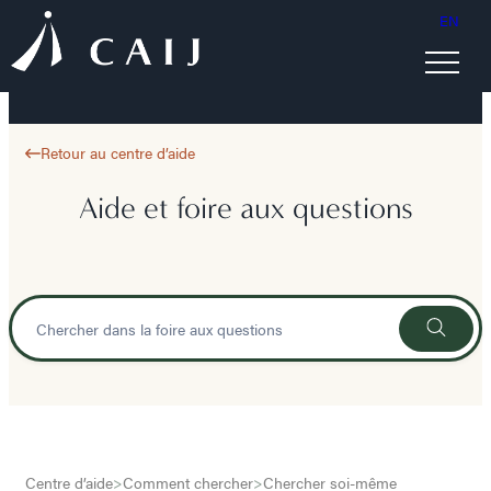
EN
Retour au centre d’aide
Aide et foire aux questions
Centre d’aide
>
Comment chercher
>
Chercher soi-même