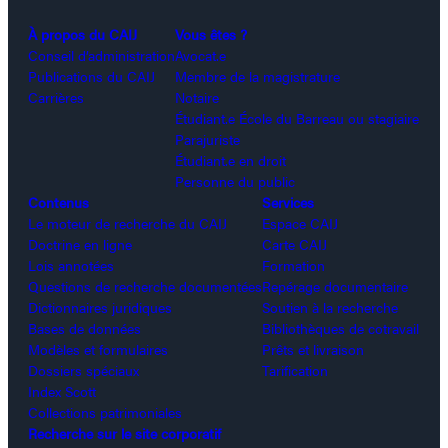
À propos du CAIJ
Vous êtes ?
Conseil d’administration
Avocat.e
Publications du CAIJ
Membre de la magistrature
Carrières
Notaire
Étudiant.e École du Barreau ou stagiaire
Parajuriste
Étudiant.e en droit
Personne du public
Contenus
Services
Le moteur de recherche du CAIJ
Espace CAIJ
Doctrine en ligne
Carte CAIJ
Lois annotées
Formation
Questions de recherche documentées
Repérage documentaire
Dictionnaires juridiques
Soutien à la recherche
Bases de données
Bibliothèques de cotravail
Modèles et formulaires
Prêts et livraison
Dossiers spéciaux
Tarification
Index Scott
Collections patrimoniales
Recherche sur le site corporatif