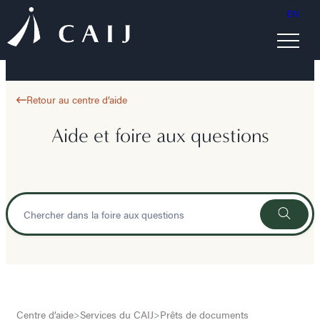
EN
Retour au centre d’aide
Aide et foire aux questions
Centre d’aide
>
Services du CAIJ
>
Prêts de documents