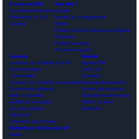
À propos du CAIJ
Vous êtes ?
Conseil d’administration
Avocat.e
Publications du CAIJ
Membre de la magistrature
Carrières
Notaire
Étudiant.e École du Barreau ou stagiaire
Parajuriste
Étudiant.e en droit
Personne du public
Contenus
Services
Le moteur de recherche du CAIJ
Espace CAIJ
Doctrine en ligne
Carte CAIJ
Lois annotées
Formation
Questions de recherche documentées
Repérage documentaire
Dictionnaires juridiques
Soutien à la recherche
Bases de données
Bibliothèques de cotravail
Modèles et formulaires
Prêts et livraison
Dossiers spéciaux
Tarification
Index Scott
Collections patrimoniales
Recherche sur le site corporatif
Médias