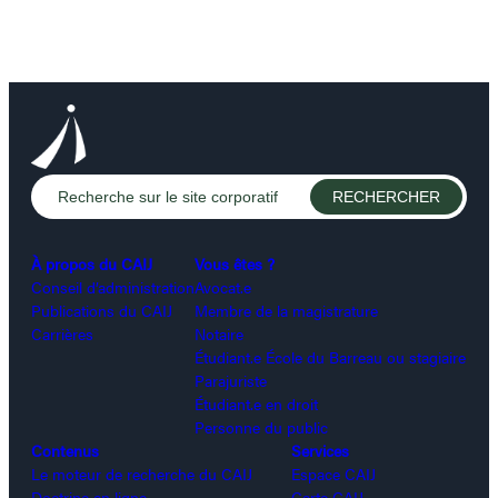
À propos du CAIJ
Vous êtes ?
Conseil d’administration
Avocat.e
Publications du CAIJ
Membre de la magistrature
Carrières
Notaire
Étudiant.e École du Barreau ou stagiaire
Parajuriste
Étudiant.e en droit
Personne du public
Contenus
Services
Le moteur de recherche du CAIJ
Espace CAIJ
Doctrine en ligne
Carte CAIJ