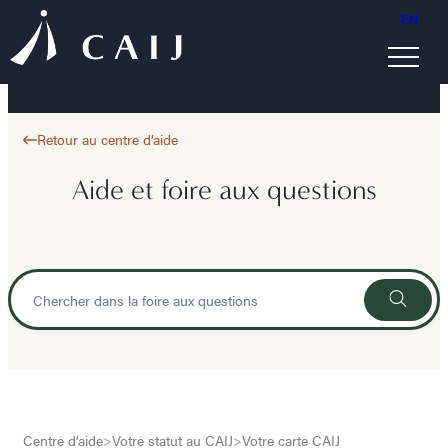
EN
Retour au centre d’aide
Aide et foire aux questions
Centre d’aide
>
Votre statut au CAIJ
>
Votre carte CAIJ