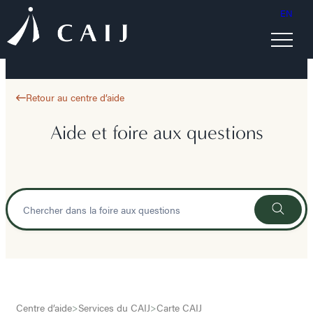
EN
Retour au centre d’aide
Aide et foire aux questions
Centre d’aide
>
Services du CAIJ
>
Carte CAIJ