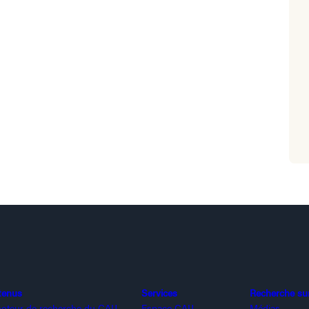
tenus
Services
Recherche sur 
oteur de recherche du CAIJ
Espace CAIJ
Médias