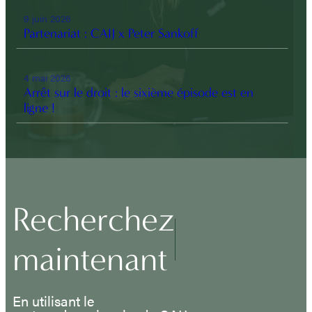
9 juin 2026
Partenariat : CAIJ x Peter Sankoff
4 mai 2026
Arrêt sur le droit : le sixième épisode est en
ligne !
Recherchez
maintenant
En utilisant le