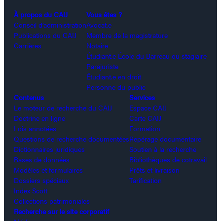
À propos du CAIJ
Vous êtes ?
Conseil d’administration
Avocat.e
Publications du CAIJ
Membre de la magistrature
Carrières
Notaire
Étudiant.e École du Barreau ou stagiaire
Parajuriste
Étudiant.e en droit
Personne du public
Contenus
Services
Le moteur de recherche du CAIJ
Espace CAIJ
Doctrine en ligne
Carte CAIJ
Lois annotées
Formation
Questions de recherche documentées
Repérage documentaire
Dictionnaires juridiques
Soutien à la recherche
Bases de données
Bibliothèques de cotravail
Modèles et formulaires
Prêts et livraison
Dossiers spéciaux
Tarification
Index Scott
Collections patrimoniales
Recherche sur le site corporatif