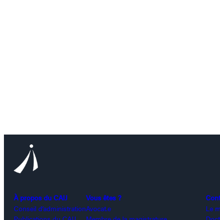
À propos du CAIJ
Vous êtes ?
Con
Conseil d’administration
Avocat.e
Le m
Publications du CAIJ
Membre de la magistrature
Doct