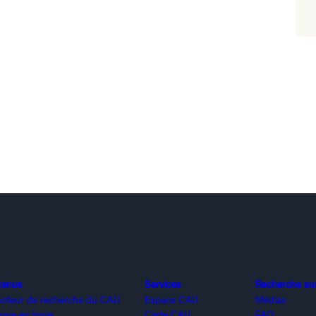
tenus
Services
Recherche sur 
oteur de recherche du CAIJ
Espace CAIJ
Médias
rine en ligne
Carte CAIJ
FAQ