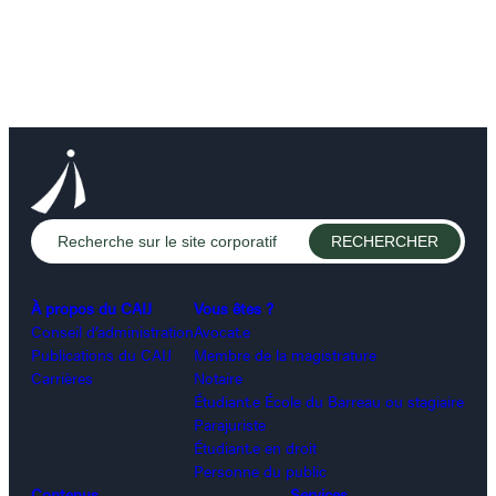
À propos du CAIJ
Vous êtes ?
Conseil d’administration
Avocat.e
Publications du CAIJ
Membre de la magistrature
Carrières
Notaire
Étudiant.e École du Barreau ou stagiaire
Parajuriste
Étudiant.e en droit
Personne du public
Contenus
Services