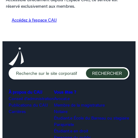
réservé exclusivement aux membres.
Accédez à l’espace CAIJ
À propos du CAIJ
Vous êtes ?
Conseil d’administration
Avocat.e
Publications du CAIJ
Membre de la magistrature
Carrières
Notaire
Étudiant.e École du Barreau ou stagiaire
Parajuriste
Étudiant.e en droit
Personne du public