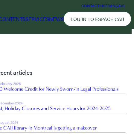
CONTACT US
FRANÇAIS
CONTENTS
SERVICES
NEWS
LOG IN TO ESPACE CAIJ
cent articles
February 2025
0 Welcome Credit for Newly Sworn-in Legal Professionals
December 2024
IJ Holiday Closures and Service Hours for 2024-2025
August 2024
e CAIJ library in Montreal is getting a makeover