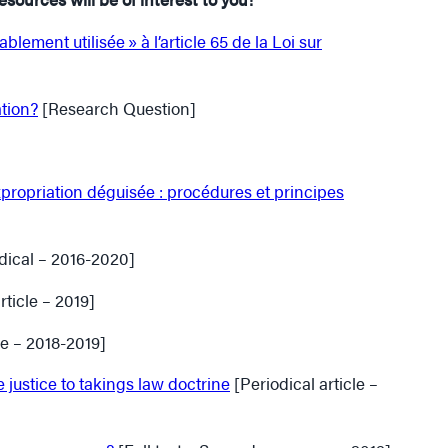
lement utilisée » à l’article 65 de la Loi sur
ation?
[Research Question]
expropriation déguisée : procédures et principes
dical – 2016-2020]
rticle – 2019]
le – 2018-2019]
justice to takings law doctrine
[Periodical article –