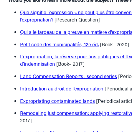
Que signifie l’expression « ne peut plus être convenab
l’expropriation?
[Research Question]
Qui a le fardeau de la preuve en matière d’expropri
Petit code des municipalités, 12e éd.
[Book– 2020]
L’expropriation, la réserve pour fins publiques et l’
d’indemnisation
[Book– 2017]
Land Compensation Reports : second series
[Perio
Introduction au droit de l’expropriation
[Periodical a
Expropriating contaminated lands
[Periodical artic
Remodeling just compensation: applying restorative 
2017]