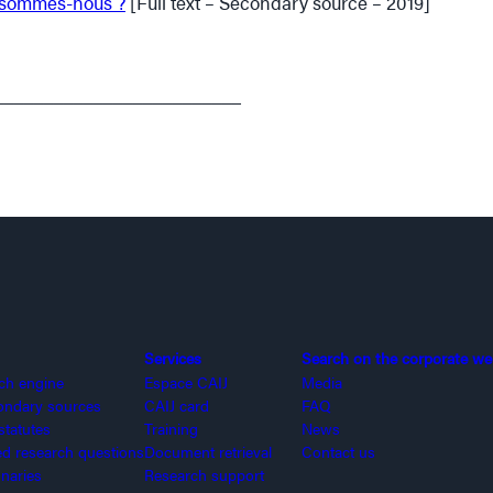
n sommes-nous ?
[Full text – Secondary source – 2019]
_________________________
Services
Search on the corporate we
rch engine
Espace CAIJ
Media
ondary sources
CAIJ card
FAQ
statutes
Training
News
 research questions
Document retrieval
Contact us
onaries
Research support