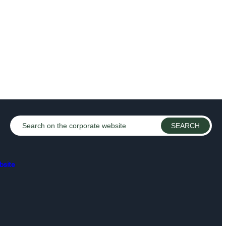
bsite