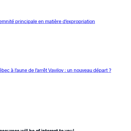
emnité principale en matière d’expropriation
c à l’aune de l’arrêt Vavilov : un nouveau départ ?
sources will be of interest to you!