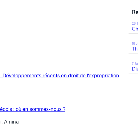
Re
28 
Ch
18 
Th
7 J
Di
 Développements récents en droit de l’expropriation
bécois : où en sommes-nous ?
ui, Amina