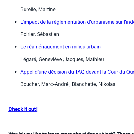
Burelle, Martine
L’impact de la réglementation d’urbanisme sur l’ind
Poirier, Sébastien
Le réaménagement en milieu urbain
Légaré, Geneviève ; Jacques, Mathieu
Appel d’une décision du TAQ devant la Cour du Québe
Boucher, Marc-André ; Blanchette, Nikolas
Check it out!
Would you like to learn more about the subject? These re