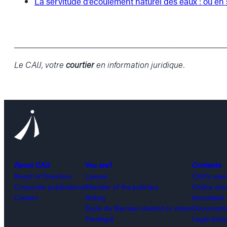
La servitude d’écoulement naturel des eaux : où e
______________________________________________
Le CAIJ, votre
courtier
en information juridique.
About CAIJ
You are?
Contents
Board of Directors
Lawyer
CAIJ’s sea
Corporate publications
Member of the judiciary
Online sec
Careers
Notary
Annotated 
École du Barreau student or intern
Documented
Paralegal
Legal dicti