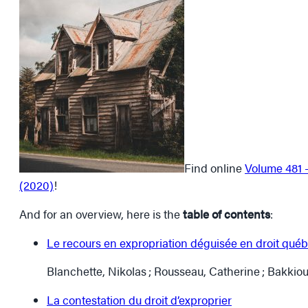
Find online
Volume 481 –
(2020)
!
And for an overview, here is the
table of contents
:
Le recours en expropriation déguisée en droit qué
Blanchette, Nikolas ; Rousseau, Catherine ; Bakkio
La contestation du droit d’exproprier