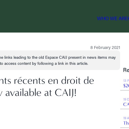
WHO WE ARE
8 February 2021
e links leading to the old Espace CAIJ present in news items may
o access content by following a link in this article.
Re
s récents en droit de
13 
$2
 available at CAIJ!
19 
CA
19 
Th