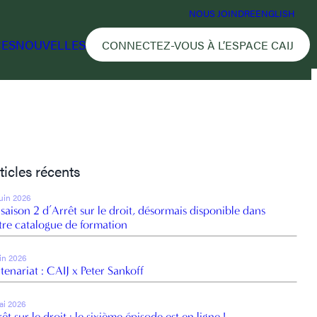
NOUS JOINDRE
ENGLISH
CES
NOUVELLES
CONNECTEZ-VOUS À L’ESPACE CAIJ
ticles récents
juin 2026
 saison 2 d’Arrêt sur le droit, désormais disponible dans
tre catalogue de formation
uin 2026
tenariat : CAIJ x Peter Sankoff
ai 2026
êt sur le droit : le sixième épisode est en ligne !