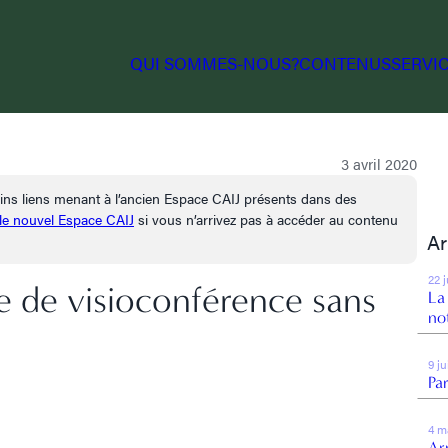
QUI SOMMES-NOUS?
CONTENUS
SERVI
3 avril 2020
tains liens menant à l’ancien Espace CAIJ présents dans des
 le nouvel Espace CAIJ
si vous n’arrivez pas à accéder au contenu
Ar
22 
ce de visioconférence sans
La
no
9 j
Par
4 m
Arr