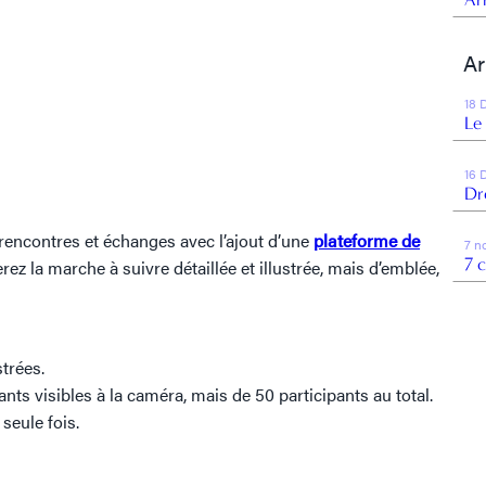
Ar
18 
Le
16 
Dr
 rencontres et échanges avec l’ajout d’une
plateforme de
7 n
7 
rez la marche à suivre détaillée et illustrée, mais d’emblée,
trées.
s visibles à la caméra, mais de 50 participants au total.
seule fois.