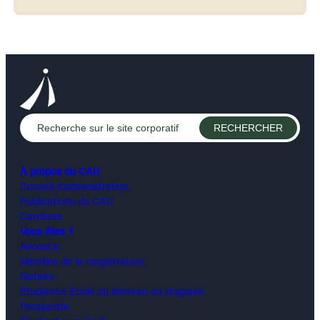
À propos du CAIJ
Conseil d’administration
Publications du CAIJ
Carrières
Vous êtes ?
Avocat.e
Membre de la magistrature
Notaire
Étudiant.e École du Barreau ou stagiaire
Parajuriste